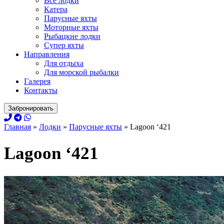
Все лодки
Катера
Парусные яхты
Моторные яхты
Рыбацкие лодки
Супер яхты
Направления
Для отдыха
Для морской рыбалки
Галерея
Контакты
Забронировать
Главная
»
Лодки
»
Парусные яхты
»
Lagoon ‘421
Lagoon ‘421