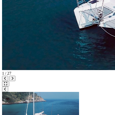
1
/
27