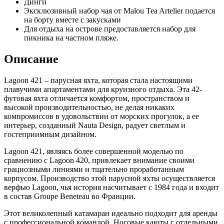
Динги
Эксклюзивный набор чая от Malou Tea Artelier подается
на борту вместе с закусками
Для отдыха на острове предоставляется набор для
пикника на частном пляже.
Описание
Lagoon 421 – парусная яхта, которая стала настоящими
плавучими апартаментами для круизного отдыха. Эта 42-
футовая яхта отличается комфортом, пространством и
высокой производительностью, не делая никаких
компромиссов в удовольствии от морских прогулок, а ее
интерьер, созданный Nauta Design, радует светлым и
гостеприимным дизайном.
Lagoon 421, являясь более совершенной моделью по
сравнению с Lagoon 420, привлекает внимание своими
грациозными линиями и тщательно проработанным
корпусом. Производство этой парусной яхты осуществляется
верфью Lagoon, чья история насчитывает с 1984 года и входит
в состав Groupe Beneteau во Франции.
Этот великолепный катамаран идеально подходит для аренды
с профессиональной командой. Носовые каюты с отдельными